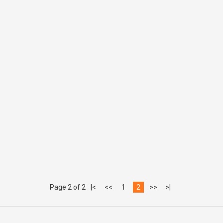
Page 2 of 2
|<
<<
1
2
>>
>|