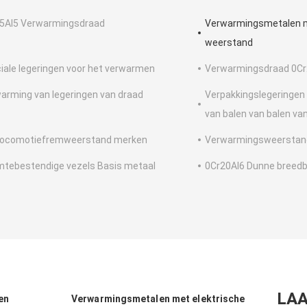
5Al5 Verwarmingsdraad
Verwarmingsmetalen m
weerstand
iale legeringen voor het verwarmen
Verwarmingsdraad 0Cr
arming van legeringen van draad
Verpakkingslegeringen
van balen van balen va
locomotiefremweerstand merken
Verwarmingsweerstan
tebestendige vezels Basis metaal
0Cr20Al6 Dunne breed
LAA
en
Verwarmingsmetalen met elektrische