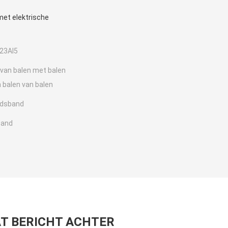
et elektrische
23Al5
 van balen met balen
n balen van balen
dsband
band
T BERICHT ACHTER