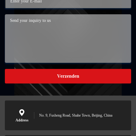
Verzenden
No. 9, Fusheng Road, Shahe Town, Beijing, China
Address