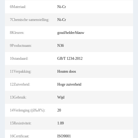
6Materiaal:
Ni-Cr
7Chemische samenstelling:
Ni-Cr
8Kleuren:
goud/helder/blauw
9Productnaam:
N36
10standaard:
GB/T 1234-2012
11Verpakking:
Houten doos
12Zuiverheid:
Hoge zuiverheid
13Gebruik:
Wijd
14Verlenging ((â‰¥%):
20
15Resistiviteit:
1.09
16Certificaat:
ISO9001