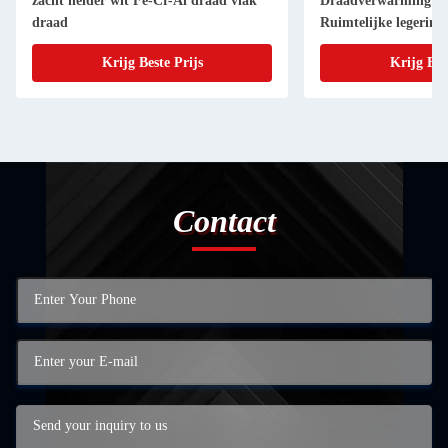
zacht helder wit Fe-Cr-Al draad vlak
Draadverwarming Sp
draad
Ruimtelijke legering
Krijg Beste Prijs
Krijg Bes
Contact