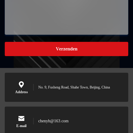
Verzenden
No. 9, Fusheng Road, Shahe Town, Beijing, China
Address
chenyh@163.com
E-mail