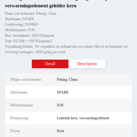
verwarmingselement geleider kern
Plaats van herkomst: Peking, China
Merknaam: SPARK
Certificering: ISO9001
Modelnummer: N36
Min. bestelaantal: 100,0 Kilogram
Prijs: $12.00(>=100 Kilograms)
Verpakking Details: We verpakken de asdraad met een plastic film en de buitenste verpakking van de asdraad met een houte
Levering vermogen: 1000 kg/kg per week
Detail
Description
1Plaats van herkomst:
Peking, China
2Merknaam:
SPARK
3Modelnummer:
N36
4Toepassing:
Leidende kern, verwarmingselement
5Vorm:
Kern