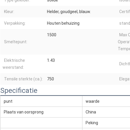
Type geleider:
solide
Isolat
Kleur:
Helder, goudgeel, blauw.
Certif
Verpakking:
Houten behuizing
stand
1500
Max 
Smeltepunt:
Opera
Tempe
Elektrische
1.43
Dicht
weerstand:
Tensile sterkte (ca.):
750
Elegat
Specificatie
punt
waarde
Plaats van oorsprong
China
Peking