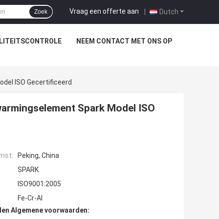
Vraag een offerte aan
|
Dutch
Zoek
LITEITSCONTROLE
NEEM CONTACT MET ONS OP
del ISO Gecertificeerd
rwarmingselement Spark Model ISO
mst:
Peking, China
SPARK
ISO9001:2005
Fe-Cr-Al
den Algemene voorwaarden: