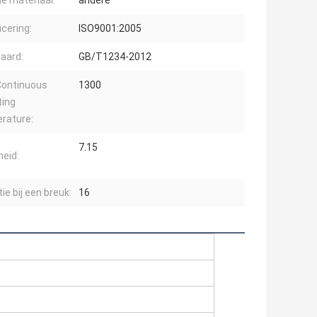
ie materiaal:
andere
icering:
ISO9001:2005
aard:
GB/T1234-2012
Continuous
1300
ting
rature:
7.15
heid:
ie bij een breuk:
16