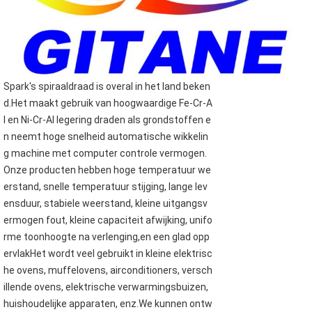
Spark's spiraaldraad is overal in het land beken
d.Het maakt gebruik van hoogwaardige Fe-Cr-A
l en Ni-Cr-Al legering draden als grondstoffen e
n neemt hoge snelheid automatische wikkelin
g machine met computer controle vermogen.
Onze producten hebben hoge temperatuur we
erstand, snelle temperatuur stijging, lange lev
ensduur, stabiele weerstand, kleine uitgangsv
ermogen fout, kleine capaciteit afwijking, unifo
rme toonhoogte na verlenging,en een glad opp
ervlakHet wordt veel gebruikt in kleine elektrisc
he ovens, muffelovens, airconditioners, versch
illende ovens, elektrische verwarmingsbuizen,
huishoudelijke apparaten, enz.We kunnen ontw