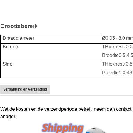
Groottebereik
Draad
diameter
Ø
0.05 ∙ 8.0 m
Borden
T
Hickness 0,
Breedte
0.5·4.
Strip
T
Hickness 0,
Breedte
5.0·4
Verpakking en verzending
Wat de kosten en de verzendperiode betreft, neem dan contact 
anager.