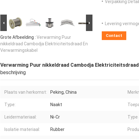
Verpakking Detail
Levering vermog
Contact
Grote Afbeelding :
Verwarming Puur
nikkeldraad Cambodja Elektriciteitsdraad En
Verwarmingskabel
Verwarming Puur nikkeldraad Cambodja Elektriciteitsdraa
beschrijving
Plaats van herkomst:
Peking, China
Merk
Type:
Naakt
Toepa
Leidermateriaal:
Ni-Cr
Type 
Isolatie materiaal:
Rubber
Prod