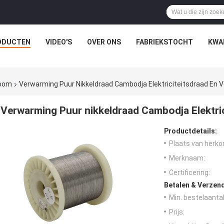
ODUCTEN
VIDEO'S
OVER ONS
FABRIEKSTOCHT
KWA
room
Verwarming Puur Nikkeldraad Cambodja Elektriciteitsdraad En
Verwarming Puur nikkeldraad Cambodja Elektri
Productdetails:
Plaats van herko
Merknaam:
Certificering:
Betalen & Verzen
Min. bestelaantal
Prijs: