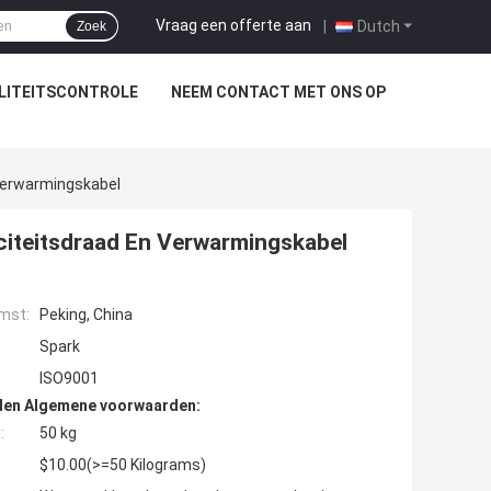
Vraag een offerte aan
|
Dutch
Zoek
LITEITSCONTROLE
NEEM CONTACT MET ONS OP
 Verwarmingskabel
citeitsdraad En Verwarmingskabel
mst:
Peking, China
Spark
ISO9001
den Algemene voorwaarden:
:
50 kg
$10.00(>=50 Kilograms)