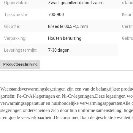
Oppervlakte:
Zwart geanilleerd dood zacht
stand
Treksterkte:
700-900
Kleur:
Grootte:
Breedte:00,5-4,5 mm
Certif
Verpakking:
Houten behuizing
Gebru
Leveringstermijn:
7-30 dagen
Productbeschrijving
Weerstandsverwarmingslegeringen zijn een van de belangrijkste produc
gorieën: Fe-Cr-Al-legeringen en Ni-Cr-legeringen.Deze legeringen word
verwarmingsapparatuur en huishoudelijke verwarmingsapparatenAlle 
slegeringen onderscheiden zich door hun uniforme samenstelling, hog
r en goede verwerkbaarheid.De consument kan de geschikte kwaliteit ki