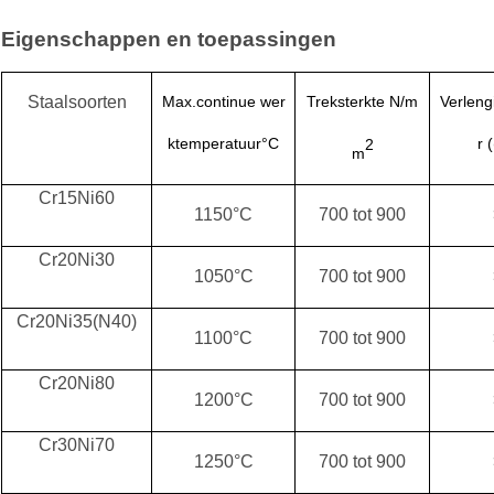
Eigenschappen en toepassingen
Staalsoorten
Max.continue wer
Treksterkte N/m
Verleng
ktemperatuur
°C
2
r 
m
Cr15Ni60
1150°C
700 tot 900
Cr20Ni30
1050°C
700 tot 900
Cr20Ni35(N40)
1100°C
700 tot 900
Cr20Ni80
1200°C
700 tot 900
Cr30Ni70
1250°C
700 tot 900