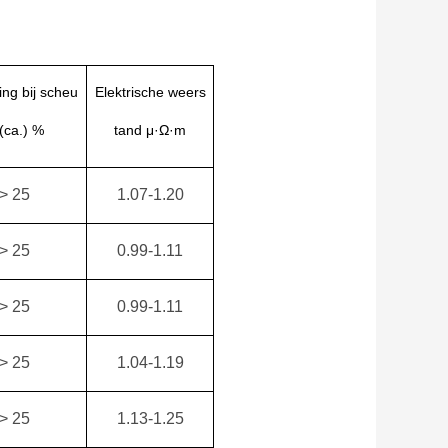
ing
bij scheu
Elektrische weers
((ca.) %
tand μ·Ω·m
> 25
1.07-1.20
> 25
0.99-1.11
> 25
0.99-1.11
> 25
1.04-1.19
> 25
1.13-1.25