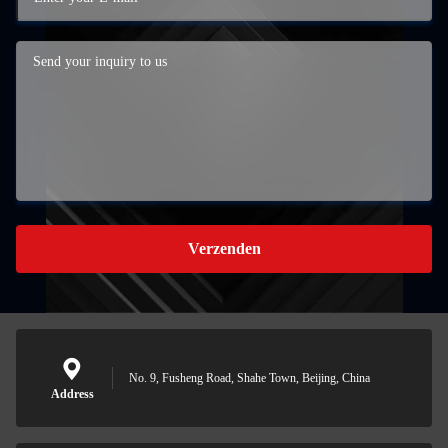
Verzenden
No. 9, Fusheng Road, Shahe Town, Beijing, China
Address