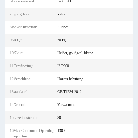
6Leidermateriaal:
Fe-Cr-Al
7Type geleider:
solide
8Isolatie materiaal:
Rubber
9MOQ:
50 kg
10Kleur:
Helder, goudgeel, blauw.
11Certificering:
ISO9001
12Verpakking:
Houten behuizing
13standaard:
GB/T1234-2012
14Gebruik:
Verwarming
15Leveringstermijn:
30
16Max Continuous Operating
1300
Temperature: