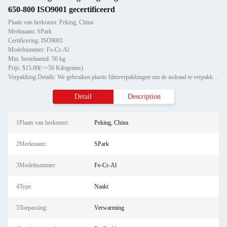
650-800 ISO9001 gecertificeerd
Plaats van herkomst: Peking, China
Merknaam: SPark
Certificering: ISO9001
Modelnummer: Fe-Cr-Al
Min. bestelaantal: 50 kg
Prijs: $15.00(>=50 Kilograms)
Verpakking Details: We gebruiken plastic filmverpakkingen om de asdraad te verpakken en de buitenste verpakking van de a
Detail
Description
1Plaats van herkomst:
Peking, China
2Merknaam:
SPark
3Modelnummer:
Fe-Cr-Al
4Type:
Naakt
5Toepassing:
Verwarming