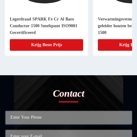
Legerdraad SPARK Fe Cr Al Bare
Verwarmingsvermogen
Conductor 1500 Smeltpunt ISO9001
geleider houten behu
Gecertificeerd
1500
Krijg Beste Prijs
Krijg Bes
Contact