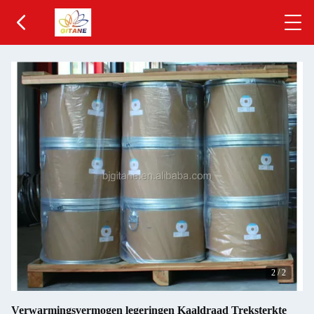
2
/
2
Verwarmingsvermogen legeringen Kaaldraad Treksterkte