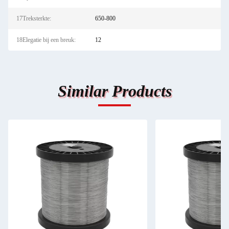
17Treksterkte:
650-800
18Elegatie bij een breuk:
12
Similar Products