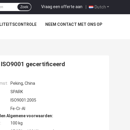
Vraag een offerte aan
|
Dutch
Zoek
LITEITSCONTROLE
NEEM CONTACT MET ONS OP
 ISO9001 gecertificeerd
mst:
Peking, China
SPARK
ISO9001:2005
Fe-Cr-Al
den Algemene voorwaarden:
:
100 kg