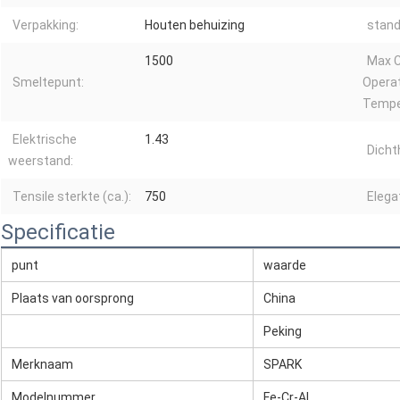
Verpakking:
Houten behuizing
stand
1500
Max 
Smeltepunt:
Opera
Tempe
Elektrische
1.43
Dicht
weerstand:
Tensile sterkte (ca.):
750
Elegat
Specificatie
punt
waarde
Plaats van oorsprong
China
Peking
Merknaam
SPARK
Modelnummer
Fe-Cr-Al