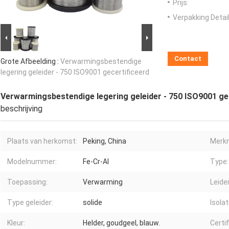
Prijs:
Verpakking Detail
Contact
Grote Afbeelding :
Verwarmingsbestendige
legering geleider - 750 ISO9001 gecertificeerd
Verwarmingsbestendige legering geleider - 750 ISO9001 ge
beschrijving
Plaats van herkomst:
Peking, China
Merk
Modelnummer:
Fe-Cr-Al
Type:
Toepassing:
Verwarming
Leide
Type geleider:
solide
Isolat
Kleur:
Helder, goudgeel, blauw.
Certif