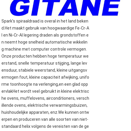
Spark's spiraaldraad is overal in het land beken
d.Het maakt gebruik van hoogwaardige Fe-Cr-A
l en Ni-Cr-Al legering draden als grondstoffen e
n neemt hoge snelheid automatische wikkelin
g machine met computer controle vermogen.
Onze producten hebben hoge temperatuur we
erstand, snelle temperatuur stijging, lange lev
ensduur, stabiele weerstand, kleine uitgangsv
ermogen fout, kleine capaciteit afwijking, unifo
rme toonhoogte na verlenging,en een glad opp
ervlakHet wordt veel gebruikt in kleine elektrisc
he ovens, muffelovens, airconditioners, versch
illende ovens, elektrische verwarmingsbuizen,
huishoudelijke apparaten, enz.We kunnen ontw
erpen en produceren van alle soorten van niet-
standaard helix volgens de vereisten van de ge