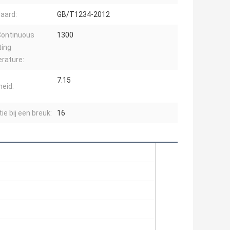
aard:
GB/T1234-2012
Continuous
1300
ting
rature:
7.15
heid:
ie bij een breuk:
16