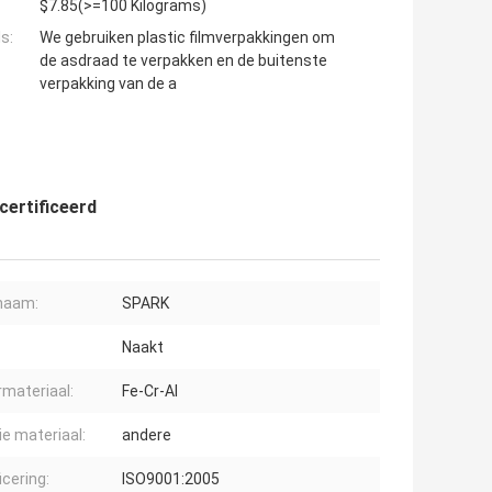
$7.85(>=100 Kilograms)
s:
We gebruiken plastic filmverpakkingen om
de asdraad te verpakken en de buitenste
verpakking van de a
certificeerd
naam:
SPARK
Naakt
rmateriaal:
Fe-Cr-Al
ie materiaal:
andere
icering:
ISO9001:2005