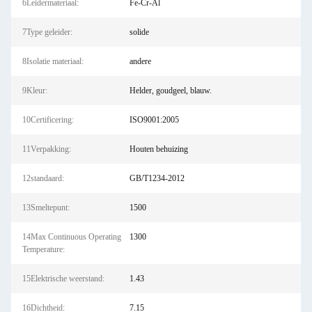
6Leidermateriaal:
Fe-Cr-Al
7Type geleider:
solide
8Isolatie materiaal:
andere
9Kleur:
Helder, goudgeel, blauw.
10Certificering:
ISO9001:2005
11Verpakking:
Houten behuizing
12standaard:
GB/T1234-2012
13Smeltepunt:
1500
14Max Continuous Operating
1300
Temperature:
15Elektrische weerstand:
1.43
16Dichtheid:
7.15