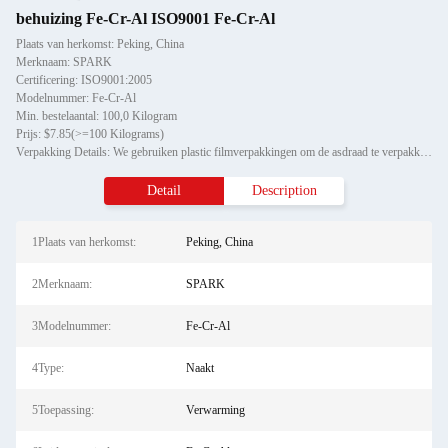
behuizing Fe-Cr-Al ISO9001 Fe-Cr-Al
Plaats van herkomst: Peking, China
Merknaam: SPARK
Certificering: ISO9001:2005
Modelnummer: Fe-Cr-Al
Min. bestelaantal: 100,0 Kilogram
Prijs: $7.85(>=100 Kilograms)
Verpakking Details: We gebruiken plastic filmverpakkingen om de asdraad te verpakken en de buitenste verpakking van de a
Detail
Description
1Plaats van herkomst:
Peking, China
2Merknaam:
SPARK
3Modelnummer:
Fe-Cr-Al
4Type:
Naakt
5Toepassing:
Verwarming