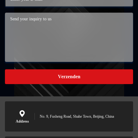
Verzenden
No. 9, Fusheng Road, Shahe Town, Beijing, China
Address