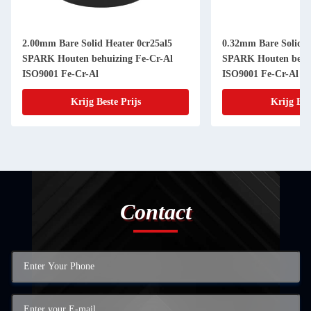
2.00mm Bare Solid Heater 0cr25al5
0.32mm Bare Solid H
SPARK Houten behuizing Fe-Cr-Al
SPARK Houten behui
ISO9001 Fe-Cr-Al
ISO9001 Fe-Cr-Al
Krijg Beste Prijs
Krijg Bes
Contact