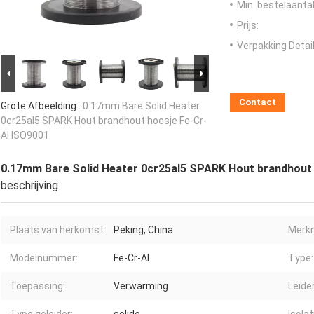
Min. bestelaantal
Prijs:
Verpakking Detail
Contact
Grote Afbeelding :
0.17mm Bare Solid Heater
0cr25al5 SPARK Hout brandhout hoesje Fe-Cr-
Al ISO9001
0.17mm Bare Solid Heater 0cr25al5 SPARK Hout brandhout 
beschrijving
Plaats van herkomst:
Peking, China
Merk
Modelnummer:
Fe-Cr-Al
Type:
Toepassing:
Verwarming
Leide