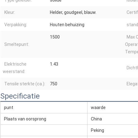
Type geleider:
solide
Isolat
Kleur:
Helder, goudgeel, blauw.
Certif
Verpakking:
Houten behuizing
stand
1500
Max 
Smeltepunt:
Opera
Tempe
Elektrische
1.43
Dicht
weerstand:
Tensile sterkte (ca.):
750
Elegat
Specificatie
punt
waarde
Plaats van oorsprong
China
Peking