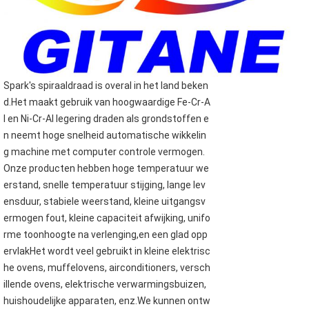
Spark's spiraaldraad is overal in het land beken
d.Het maakt gebruik van hoogwaardige Fe-Cr-A
l en Ni-Cr-Al legering draden als grondstoffen e
n neemt hoge snelheid automatische wikkelin
g machine met computer controle vermogen.
Onze producten hebben hoge temperatuur we
erstand, snelle temperatuur stijging, lange lev
ensduur, stabiele weerstand, kleine uitgangsv
ermogen fout, kleine capaciteit afwijking, unifo
rme toonhoogte na verlenging,en een glad opp
ervlakHet wordt veel gebruikt in kleine elektrisc
he ovens, muffelovens, airconditioners, versch
illende ovens, elektrische verwarmingsbuizen,
huishoudelijke apparaten, enz.We kunnen ontw