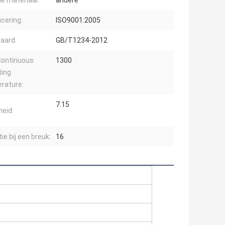
ie materiaal:
andere
icering:
ISO9001:2005
aard:
GB/T1234-2012
Continuous
1300
ting
rature:
7.15
heid:
ie bij een breuk:
16