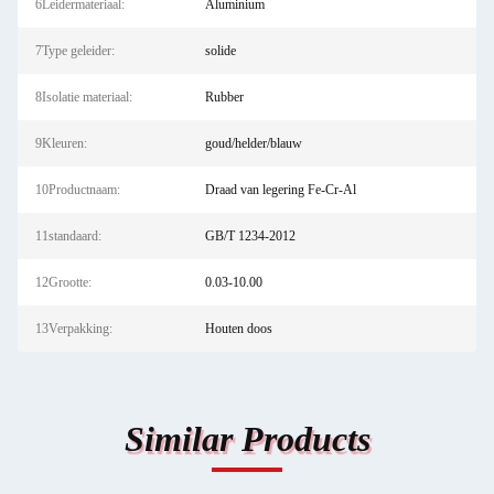
6Leidermateriaal:
Aluminium
7Type geleider:
solide
8Isolatie materiaal:
Rubber
9Kleuren:
goud/helder/blauw
10Productnaam:
Draad van legering Fe-Cr-Al
11standaard:
GB/T 1234-2012
12Grootte:
0.03-10.00
13Verpakking:
Houten doos
Similar Products