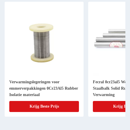
Verwarmingslegeringen voor
Fecral 0cr23al5 Wee
emmerverpakkingen 0Cr23Al5 Rubber
Staalbalk Solid Rub
Isolatie materiaal
Verwarming
Krijg Beste Prijs
Krijg Bes