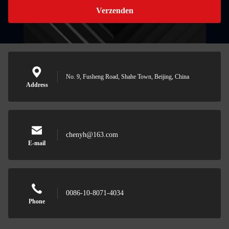
Verzenden
No. 9, Fusheng Road, Shahe Town, Beijing, China
Address
chenyh@163.com
E-mail
0086-10-8071-4034
Phone