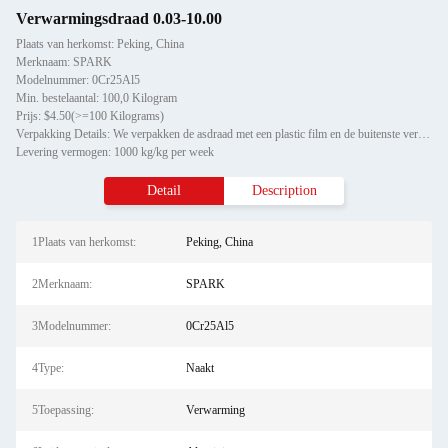
Verwarmingsdraad 0.03-10.00
Plaats van herkomst: Peking, China
Merknaam: SPARK
Modelnummer: 0Cr25Al5
Min. bestelaantal: 100,0 Kilogram
Prijs: $4.50(>=100 Kilograms)
Verpakking Details: We verpakken de asdraad met een plastic film en de buitenste verpakking van de asdraad met een houte
Levering vermogen: 1000 kg/kg per week
Detail
Description
1Plaats van herkomst:
Peking, China
2Merknaam:
SPARK
3Modelnummer:
0Cr25Al5
4Type:
Naakt
5Toepassing:
Verwarming