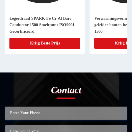
Legerdraad SPARK Fe Cr Al Bare
Verwarmingsvermogen
Conductor 1500 Smeltpunt ISO9001
geleider houten behu
Gecertificeerd
1500
Krijg Beste Prijs
Krijg Bes
Contact