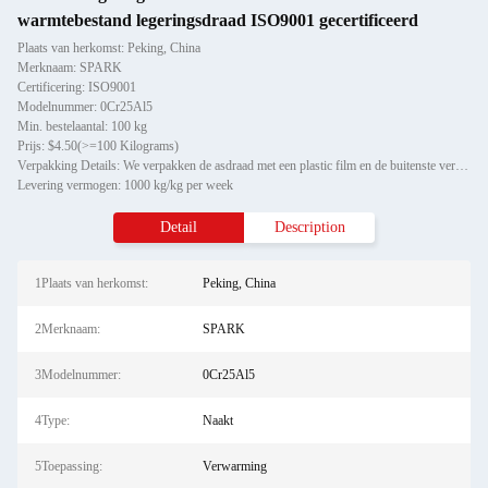
warmtebestand legeringsdraad ISO9001 gecertificeerd
Plaats van herkomst: Peking, China
Merknaam: SPARK
Certificering: ISO9001
Modelnummer: 0Cr25Al5
Min. bestelaantal: 100 kg
Prijs: $4.50(>=100 Kilograms)
Verpakking Details: We verpakken de asdraad met een plastic film en de buitenste verpakking van de asdraad met een houte
Levering vermogen: 1000 kg/kg per week
Detail
Description
1Plaats van herkomst:
Peking, China
2Merknaam:
SPARK
3Modelnummer:
0Cr25Al5
4Type:
Naakt
5Toepassing:
Verwarming