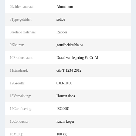
6Leidermateriaal:
Aluminium
7Type geleider:
solide
8Isolatie materiaal:
Rubber
9Kleuren:
goud/helder/blauw
10Productnaam:
Draad van legering Fe-Cr-Al
11standaard:
GB/T 1234-2012
12Grootte:
0.03-10.00
13Verpakking:
Houten doos
14Certificering:
ISO9001
15Conductor:
Kauw koper
16MOQ:
100 kg