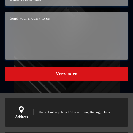
Verzenden
No. 9, Fusheng Road, Shahe Town, Beijing, China
Address